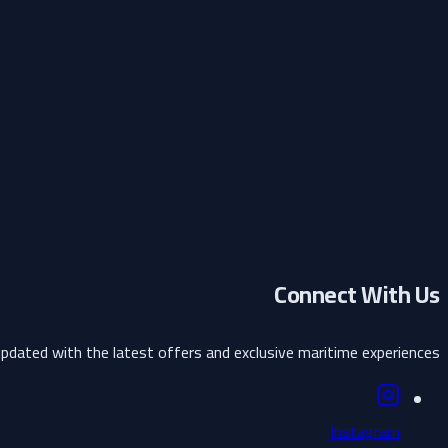
Sign in to access your bookings and cart
Email Address
Password
Remember me for 7 days
Sign In
Don't have an account?
Sign Up
Connect With Us
pdated with the latest offers and exclusive maritime experiences.
Instagram